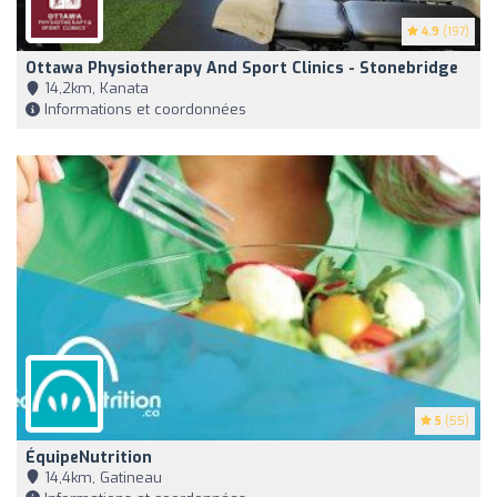
4.9
(197)
Ottawa Physiotherapy And Sport Clinics - Stonebridge
14,2km, Kanata
Informations et coordonnées
5
(55)
ÉquipeNutrition
14,4km, Gatineau