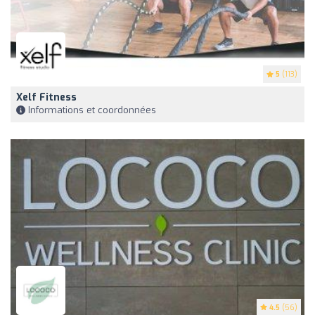
5
(113)
Xelf Fitness
Informations et coordonnées
4.5
(56)