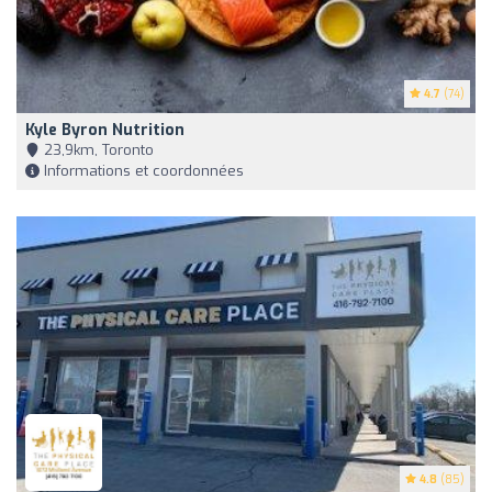
4.7
(74)
Kyle Byron Nutrition
23,9km, Toronto
Informations et coordonnées
4.8
(85)