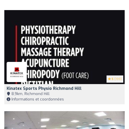
5
(199)
Kinatex Sports Physio Richmond Hill
8,9km, Richmond Hill
Informations et coordonnées