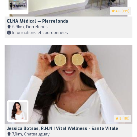
4.6
(199)
ELNA Médical — Pierrefonds
6,9km, Pierrefonds
Informations et coordonnées
5
(110)
Jessica Botsas, R.H.N | Vital Wellness - Santé Vitale
7,1km, Chateauguay