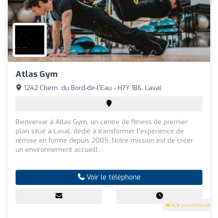
Atlas Gym
1242 Chem. du Bord-de-l'Eau - H7Y 1B6, Laval
Bienvenue à Atlas Gym, un centre de fitness de premier
plan situé à Laval, dédié à transformer l'expérience de
remise en forme depuis 2005. Notre mission est de créer
un environnement accueill...
Voir le téléphone
4.9
(60 critiques)