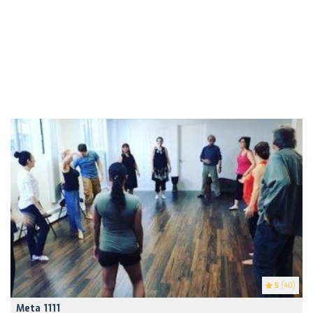
5
(40)
Meta 1111