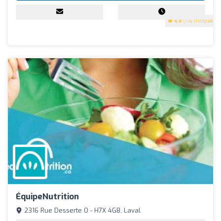
4.4
(116 critiques)
ÉquipeNutrition
2316 Rue Desserte O - H7X 4G8, Laval