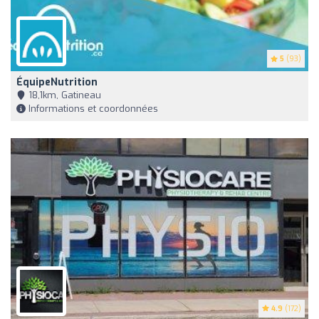
5
(93)
ÉquipeNutrition
18,1km, Gatineau
Informations et coordonnées
4.9
(172)