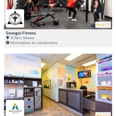
4.9
(77)
Soungui Fitness
14,7km, Ottawa
Informations et coordonnées
5
(200)