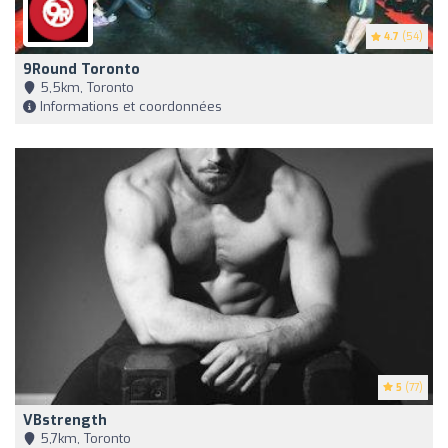
4.7
(54)
9Round Toronto
5,5km, Toronto
Informations et coordonnées
5
(77)
VBstrength
5,7km, Toronto