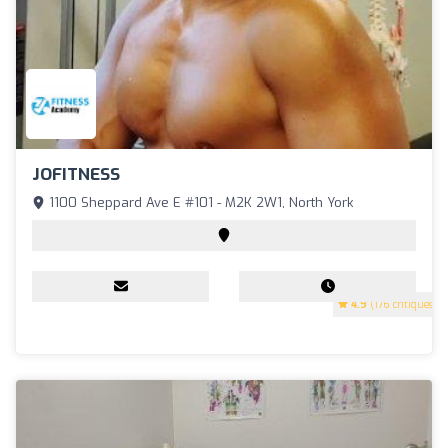
JOFITNESS
1100 Sheppard Ave E #101 - M2K 2W1, North York
4.9
(176 critiques)