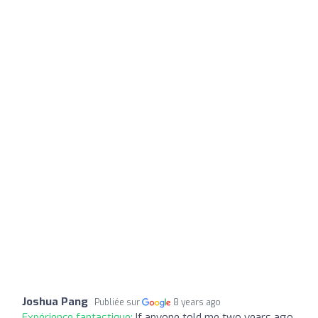
Joshua Pang
Publiée sur
8 years ago
Expérience fantastique:
If anyone told me two years ago