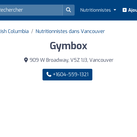
Nutritionnistes
Ajou
itish Columbia
Nutritionnistes dans Vancouver
Gymbox
909 W Broadway, V5Z 1J3, Vancouver
+1604-559-1321