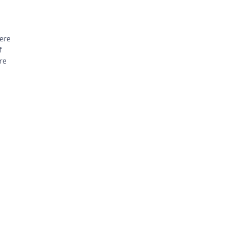
here
f
re