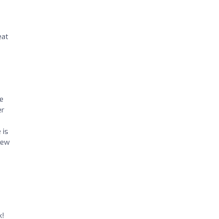
eat
e
er
 is
few
k!