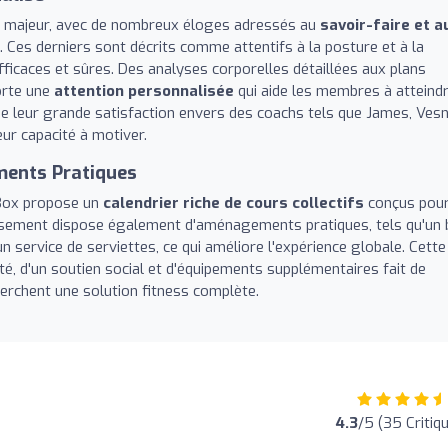
rt majeur, avec de nombreux éloges adressés au
savoir-faire et a
. Ces derniers sont décrits comme attentifs à la posture et à la
fficaces et sûres. Des analyses corporelles détaillées aux plans
orte une
attention personnalisée
qui aide les membres à atteind
 de leur grande satisfaction envers des coachs tels que James, Ves
ur capacité à motiver.
ments Pratiques
mBox propose un
calendrier riche de cours collectifs
conçus pou
lissement dispose également d'aménagements pratiques, tels qu'un 
 service de serviettes, ce qui améliore l'expérience globale. Cette
é, d'un soutien social et d'équipements supplémentaires fait de
erchent une solution fitness complète.
4.3
/5 (35 Critiq