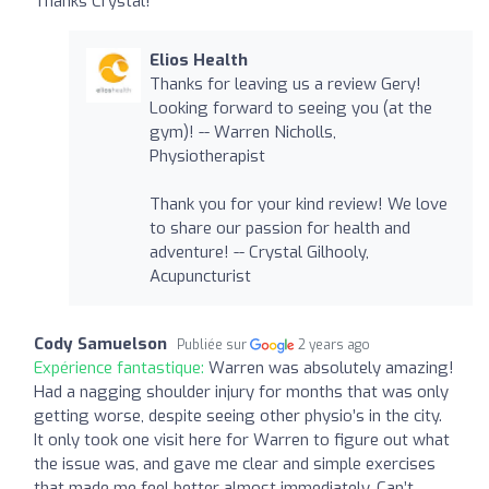
Thanks Crystal!
Elios Health
Thanks for leaving us a review Gery!
Looking forward to seeing you (at the
gym)! -- Warren Nicholls,
Physiotherapist
Thank you for your kind review! We love
to share our passion for health and
adventure! -- Crystal Gilhooly,
Acupuncturist
Cody Samuelson
Publiée sur
2 years ago
Expérience fantastique:
Warren was absolutely amazing!
Had a nagging shoulder injury for months that was only
getting worse, despite seeing other physio’s in the city.
It only took one visit here for Warren to figure out what
the issue was, and gave me clear and simple exercises
that made me feel better almost immediately. Can’t