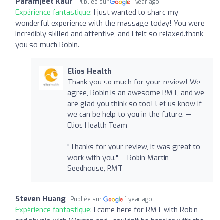
Paramjeet Kaur
Publiée sur
1 year ago
Expérience fantastique:
I just wanted to share my
wonderful experience with the massage today! You were
incredibly skilled and attentive, and I felt so relaxed.thank
you so much Robin.
Elios Health
Thank you so much for your review! We
agree, Robin is an awesome RMT, and we
are glad you think so too! Let us know if
we can be help to you in the future. —
Elios Health Team
"Thanks for your review, it was great to
work with you." -- Robin Martin
Seedhouse, RMT
Steven Huang
Publiée sur
1 year ago
Expérience fantastique:
I came here for RMT with Robin