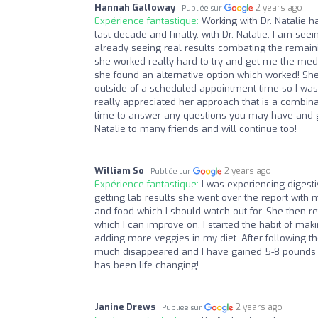
Hannah Galloway
2 years ago
Publiée sur
Expérience fantastique:
Working with Dr. Natalie 
last decade and finally, with Dr. Natalie, I am s
already seeing real results combating the remaini
she worked really hard to try and get me the medi
she found an alternative option which worked! Sh
outside of a scheduled appointment time so I wasn
really appreciated her approach that is a combinat
time to answer any questions you may have and 
Natalie to many friends and will continue too!
William So
2 years ago
Publiée sur
Expérience fantastique:
I was experiencing digest
getting lab results she went over the report with
and food which I should watch out for. She then r
which I can improve on. I started the habit of mak
adding more veggies in my diet. After following t
much disappeared and I have gained 5-8 pounds sinc
has been life changing!
Janine Drews
2 years ago
Publiée sur