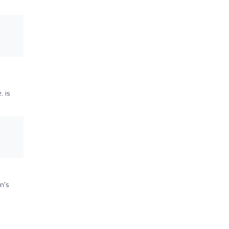
, is
n's