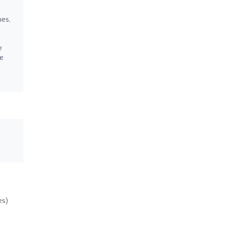
ues,
e
ue
es)