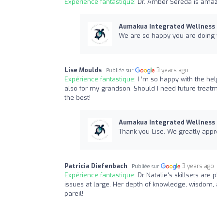
Expérience fantastique:
Dr. Amber Sereda is amazin
Aumakua Integrated Wellness C
We are so happy you are doing 
Lise Moulds
3 years ago
Publiée sur
Expérience fantastique:
I ’m so happy with the he
also for my grandson. Should I need future treatmen
the best!
Aumakua Integrated Wellness C
Thank you Lise. We greatly appre
Patricia Diefenbach
3 years ago
Publiée sur
Expérience fantastique:
Dr Natalie's skillsets are
issues at large. Her depth of knowledge, wisdom, a
pareil!