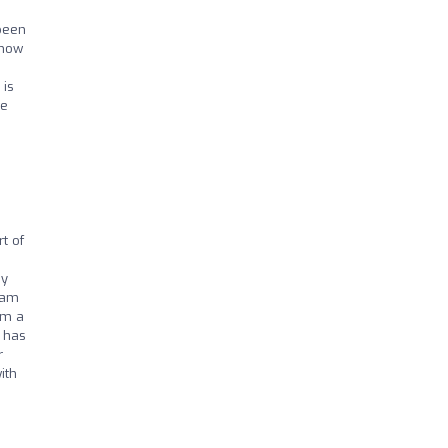
been
 how
 is
we
t of
my
eam
am a
 has
r
ith