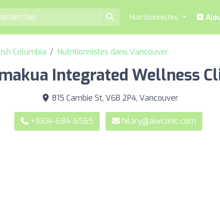
Nutritionnistes
Ajou
itish Columbia
Nutritionnistes dans Vancouver
makua Integrated Wellness Cli
815 Cambie St, V6B 2P4, Vancouver
+1604-684-6565
hilary@aiwclinic.com