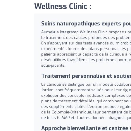
Wellness Clinic :
Soins naturopathiques experts pour
Aumakua Integrated Wellness Clinic propose une 
le traitement des causes profondes des problèmes
En s'appuyant sur des tests avancés du microbio
expérimentés fournit des plans personnalisés pour
patients apprécient la capacité de la clinique
déséquilibres thyroïdiens, les problèmes hormon
sous-jacents.
Traitement personnalisé et soutie
La clinique se distingue par un modèle collaborati
Jordan, sont fréquemment salués pour leur rigue
expliquer des concepts médicaux complexes de 
plans de traitement détaillés, qui combinent s
des suppléments ciblés. L'équipe propose égale
de la Colombie-Britannique, leur permettant de bé
de tests GI-MAP et d'autres données diagnostiqu
Approche bienveillante et centrée s