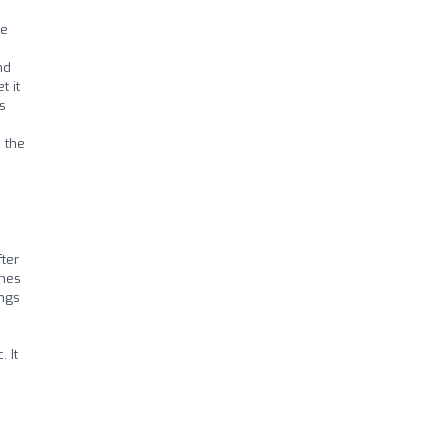
he
nd
t it
s
s the
ter
ines
ings
 It