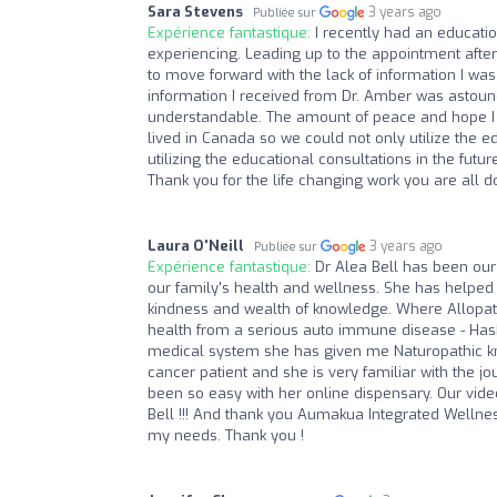
Sara Stevens
3 years ago
Publiée sur
Expérience fantastique:
I recently had an educati
experiencing. Leading up to the appointment after
to move forward with the lack of information I w
information I received from Dr. Amber was astound
understandable. The amount of peace and hope I fe
lived in Canada so we could not only utilize the ed
utilizing the educational consultations in the fut
Thank you for the life changing work you are all d
Laura O'Neill
3 years ago
Publiée sur
Expérience fantastique:
Dr Alea Bell has been our
our family's health and wellness. She has helpe
kindness and wealth of knowledge. Where Allopat
health from a serious auto immune disease - Hash
medical system she has given me Naturopathic kno
cancer patient and she is very familiar with the
been so easy with her online dispensary. Our video 
Bell !!! And thank you Aumakua Integrated Wellnes
my needs. Thank you !