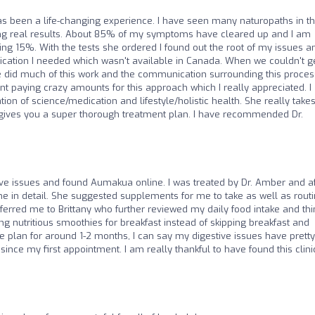
has been a life-changing experience. I have seen many naturopaths in t
eeing real results. About 85% of my symptoms have cleared up and I am
ng 15%. With the tests she ordered I found out the root of my issues a
cation I needed which wasn't available in Canada. When we couldn't ge
e did much of this work and the communication surrounding this proces
t paying crazy amounts for this approach which I really appreciated. I
ion of science/medication and lifestyle/holistic health. She really take
gives you a super thorough treatment plan. I have recommended Dr.
ive issues and found Aumakua online. I was treated by Dr. Amber and af
 me in detail. She suggested supplements for me to take as well as rout
eferred me to Brittany who further reviewed my daily food intake and th
ing nutritious smoothies for breakfast instead of skipping breakfast and
he plan for around 1-2 months, I can say my digestive issues have pretty
e my first appointment. I am really thankful to have found this clinic.