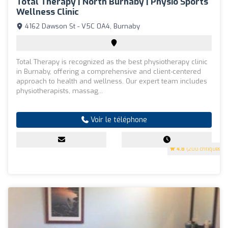
Total Therapy | North Burnaby | Physio Sports
Wellness Clinic
4162 Dawson St - V5C 0A4, Burnaby
Total Therapy is recognized as the best physiotherapy clinic
in Burnaby, offering a comprehensive and client-centered
approach to health and wellness. Our expert team includes
physiotherapists, massag...
Voir le téléphone
4.8
(200 critiques)