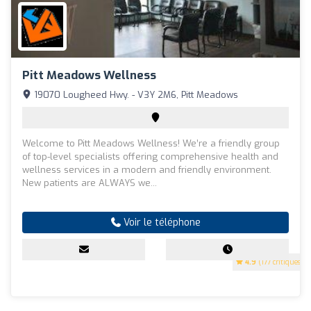
Pitt Meadows Wellness
19070 Lougheed Hwy. - V3Y 2M6, Pitt Meadows
Welcome to Pitt Meadows Wellness! We’re a friendly group
of top-level specialists offering comprehensive health and
wellness services in a modern and friendly environment.
New patients are ALWAYS we...
Voir le téléphone
4.9
(177 critiques)