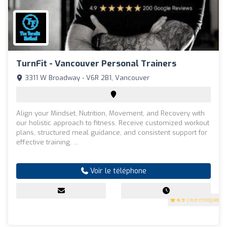
TurnFit - Vancouver Personal Trainers
3311 W Broadway - V6R 2B1, Vancouver
Align your Mindset, Nutrition, Movement, and Recovery with
our holistic approach to fitness. Receive customized workout
plans, structured meal guidance, and consistent support for
effective training. ...
Voir le téléphone
4.9
(168 critiques)