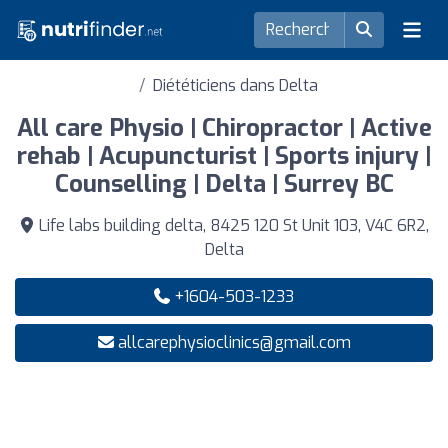
Diététiciens dans Delta
All care Physio | Chiropractor | Active
rehab | Acupuncturist | Sports injury |
Counselling | Delta | Surrey BC
Life labs building delta, 8425 120 St Unit 103, V4C 6R2,
Delta
+1604-503-1233
allcarephysioclinics@gmail.com